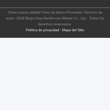
China buena calidad Freno de titanio Proveedor. Derecho de
autor -2026 Baoji Lihua Nonferrous Metals Co., Ltd. . Todos los
derechos reservados.
Política de privacidad
|
Mapa del Sitio