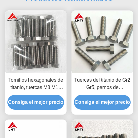
Tornillos hexagonales de
Tuercas del titanio de Gr2
titanio, tuercas M8 M10
Gr5, pernos de
M12, anodizado,
anodización de la cabeza
Consiga el mejor precio
sujetadores
Consiga el mejor precio
de hex. del titanio de M8
M10 M12