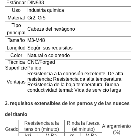
Estándar
DIN933
Uso
Industria química
Material
Gr2, Gr5
Tipo
Cabeza del hexágono
principal
Tamaño
M3-M48
Longitud
Según sus requisitos
Color
Natural o coloreado
Técnica
CNC/Forged
Superficie
Pulido
Resistencia a la corrosión excelente; De alta
resistencia; Resistencia da alta temperatura;
Ventajas
Resistencia de la baja temperatura; Buena
conductividad termal; Vida de servicio larga
3.
requisitos extensibles de
los
pernos y de
las
nueces
del titanio
Resistencia a la
Rinda la fuerza
Alargamiento
Grado
tensión (minuto)
(el minuto)
(%)
ksi
M Pa
ksi
M Pa