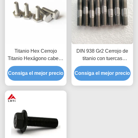
Titanio Hex Cerrojo
DIN 938 Gr2 Cerrojo de
Titanio Hexágono cabeza
titanio con tuercas
de tapa Cerrojo
hexagonales DIN 934
Consiga el mejor precio
Consiga el mejor precio
M14 M18 M20 resistente
a la corrosión por
máquinas CNC