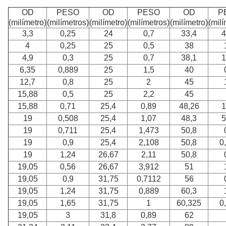
OD
PESO
OD
PESO
OD
P
(milímetro)
(milímetros)
(milímetro)
(milímetros)
(milímetro)
(milí
3,3
0,25
24
0,7
33,4
4
4
0,25
25
0,5
38
4,9
0,3
25
0,7
38,1
1
6,35
0,889
25
1,5
40
12,7
0,8
25
2
45
15,88
0,5
25
2,2
45
15,88
0,71
25,4
0,89
48,26
1
19
0,508
25,4
1,07
48,3
5
19
0,711
25,4
1,473
50,8
19
0,9
25,4
2,108
50,8
0
19
1,24
26,67
2,11
50,8
19,05
0,56
26,67
3,912
51
19,05
0,9
31,75
0,7112
56
19,05
1,24
31,75
0,889
60,3
19,05
1,65
31,75
1
60,325
0
19,05
3
31,8
0,89
62