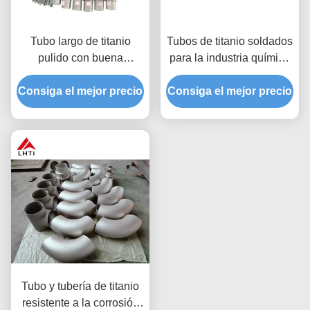
Tubo largo de titanio
Tubos de titanio soldados
pulido con buena
para la industria química
resistencia al calor
de grado 1 y grado 2
Consiga el mejor precio
4.51G/Cm3 Densidad
Consiga el mejor precio
1000Mpa Resistencia a
la tracción
Tubo y tubería de titanio
resistente a la corrosión