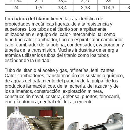
21,34
2,11
33,4
2,77
89
24
0,5
33,4
3,38
114,3
3
Los tubos del titanio
tienen la característica de
propiedades mecánicas ligeras, de alta resistencia y
superiores. Los tubos del titanio son ampliamente
utilizados en el equipo del calor-intercambio, tal como
tubo-tipo calor-cambiador, tipo en espiral calor-cambiador,
calor-cambiador de la bobina, condensador, evaporador, y
tubería de la transmisión. Muchas industrias de energía
atómica utilizar los tubos del titanio como los tubos
estándar de la unidad
Tubo del titanio al aceite y gas, refinerías, fertilizantes,
Calor-cambiadores, transformación del sustancia químico,
de aguas del tratamiento del papel y de la pulpa, de los
productos farmacéuticos, de la lechería, del azúcar y de
los alimentos, construcción, explotación minera,
construcción naval, costera, defensa, puertos, ferrocarril,
energía atómica, central eléctrica, cemento