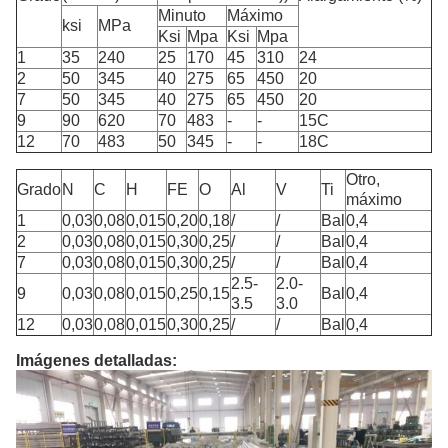
Minuto
Máximo
ksi
MPa
Ksi
Mpa
Ksi
Mpa
1
35
240
25
170
45
310
24
2
50
345
40
275
65
450
20
7
50
345
40
275
65
450
20
9
90
620
70
483
-
-
15C
12
70
483
50
345
-
-
18C
Otro,
Grado
N
C
H
FE
O
Al
V
Ti
máximo
1
0,03
0,08
0,015
0,20
0,18
/
/
Bal
0,4
2
0,03
0,08
0,015
0,30
0,25
/
/
Bal
0,4
7
0,03
0,08
0,015
0,30
0,25
/
/
Bal
0,4
2.5-
2.0-
9
0,03
0,08
0,015
0,25
0,15
Bal
0,4
3.5
3.0
12
0,03
0,08
0,015
0,30
0,25
/
/
Bal
0,4
Imágenes detalladas: