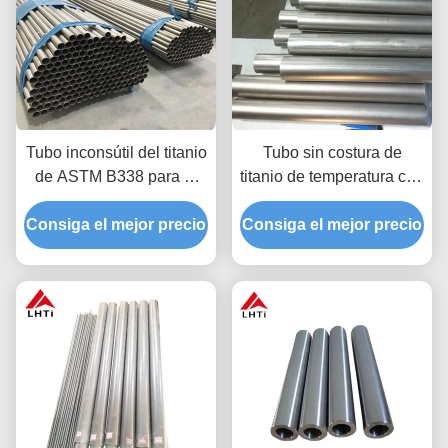
Tubo inconsútil del titanio
Tubo sin costura de
de ASTM B338 para el
titanio de temperatura con
condensador 19m m del
excelente resistencia a la
Consiga el mejor precio
cambiador de calor
Consiga el mejor precio
corrosión GR1 GR2 GR3
GR4 GR5 GR7 GR9
GR12