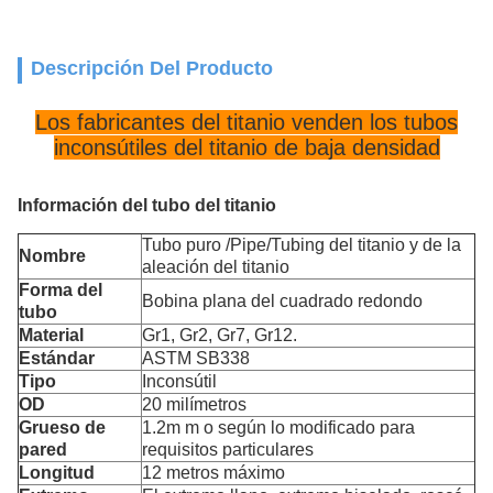
Descripción Del Producto
Los fabricantes del titanio venden los tubos
inconsútiles del titanio de baja densidad
Información del tubo del titanio
Tubo puro /Pipe/Tubing del titanio y de la
Nombre
aleación del titanio
Forma del
Bobina plana del cuadrado redondo
tubo
Material
Gr1, Gr2, Gr7, Gr12.
Estándar
ASTM SB338
Tipo
Inconsútil
OD
20 milímetros
Grueso de
1.2m m o según lo modificado para
pared
requisitos particulares
Longitud
12 metros máximo