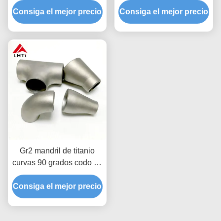
Consiga el mejor precio
titanio puro para
Consiga el mejor precio
montaje de tuberías
automóviles y
motocicletas
Gr2 mandril de titanio
curvas 90 grados codo de
titanio para los
Consiga el mejor precio
accesorios de codo de
tubería de escape de
titanio