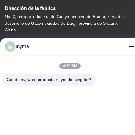
Dirección de la fábrica
No. 3, parque industrial de Gaoya, camino de Baotai, zona del
desarrollo de Gaoxin, ciudad de Baoji, provincia de Shaanxi,
China
Teléfono
myrna
86-13325372991
4:39 AM
Good day, what product are you looking for?
China buena calidad Freno de titanio Proveedor. Derecho de
autor -2026 Baoji Lihua Nonferrous Metals Co., Ltd. . Todos los
derechos reservados.
Política de privacidad
|
Mapa del Sitio