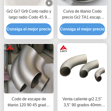
Gr2 Gr7 Gr9 Corto radio y
Curva de titanio Codo
largo radio Codo 45 90
precio Gr2 TA1 escape
grados ASME B16.9
Curvas de titanio 45
Consiga el mejor precio
Consiga el mejor precio
grados 90 grados 180
grados Titanio Codo
Codo de escape de
Venta caliente gr2 2,5"
titanio 120 90 45 grados
3,5" 90 grados 40mm
ASTM B363 Codo de
codos de titanio para el