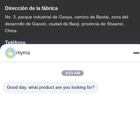
Dirección de la fábrica
No. 3, parque industrial de Gaoya, camino de Baotai, zona del
desarrollo de Gaoxin, ciudad de Baoji, provincia de Shaanxi,
China
Teléfono
86-13325372991
myrna
4:53 AM
Good day, what product are you looking for?
China buena calidad Freno de titanio Proveedor. Derecho de
autor -2026 Baoji Lihua Nonferrous Metals Co., Ltd. . Todos los
derechos reservados.
Política de privacidad
|
Mapa del Sitio