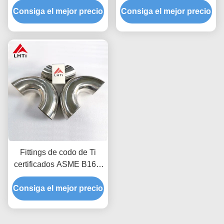
Consiga el mejor precio
titanio puro para
Consiga el mejor precio
montaje de tuberías
automóviles y
motocicletas
Fittings de codo de Ti
certificados ASME B16.9
/ codo de titanio con
conexión de soldadura de
Consiga el mejor precio
180 grados Superficie
pulida