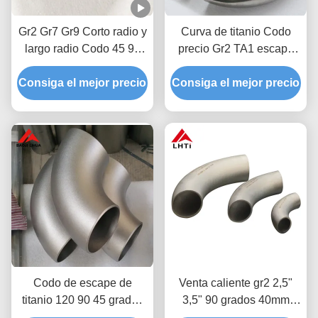
Gr2 Gr7 Gr9 Corto radio y
Curva de titanio Codo
largo radio Codo 45 90
precio Gr2 TA1 escape
grados ASME B16.9
Curvas de titanio 45
Consiga el mejor precio
Consiga el mejor precio
grados 90 grados 180
grados Titanio Codo
Codo de escape de
Venta caliente gr2 2,5"
titanio 120 90 45 grados
3,5" 90 grados 40mm
ASTM B363 Codo de
codos de titanio para el