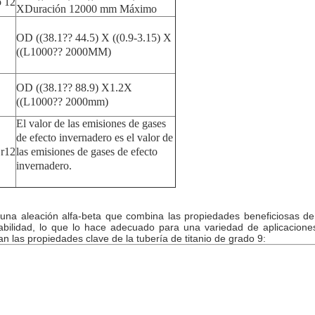
o 12
XDuración 12000 mm Máximo
OD ((38.1?? 44.5) X ((0.9-3.15) X
((L1000?? 2000MM)
OD ((38.1?? 88.9) X1.2X
((L1000?? 2000mm)
El valor de las emisiones de gases
de efecto invernadero es el valor de
r12
las emisiones de gases de efecto
invernadero.
 una aleación alfa-beta que combina las propiedades beneficiosas de l
dabilidad, lo que lo hace adecuado para una variedad de aplicacione
 las propiedades clave de la tubería de titanio de grado 9: