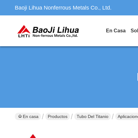
Baoji Lihua Nonferrous Metals Co., Ltd.
En Casa
So
En casa
Productos
Tubo Del Titanio
Aplicacio