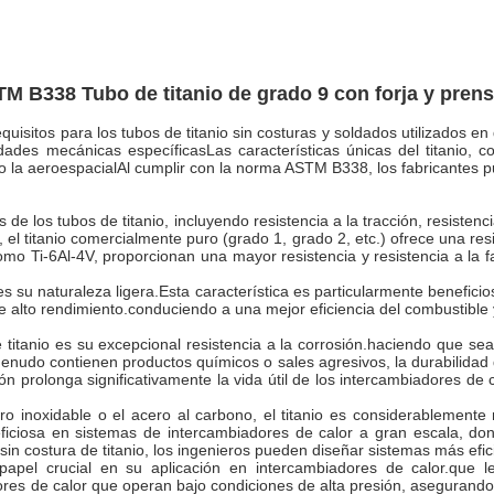
TM B338 Tubo de titanio de grado 9 con forja y pre
sitos para los tubos de titanio sin costuras y soldados utilizados en d
ades mecánicas específicasLas características únicas del titanio, co
mo la aeroespacialAl cumplir con la norma ASTM B338, los fabricantes 
de los tubos de titanio, incluyendo resistencia a la tracción, resisten
, el titanio comercialmente puro (grado 1, grado 2, etc.) ofrece una r
mo Ti-6Al-4V, proporcionan una mayor resistencia y resistencia a la f
 su naturaleza ligera.Esta característica es particularmente benefici
 alto rendimiento.conduciendo a una mejor eficiencia del combustible y
e titanio es su excepcional resistencia a la corrosión.haciendo que s
nudo contienen productos químicos o sales agresivos, la durabilidad del
sión prolonga significativamente la vida útil de los intercambiadores d
ro inoxidable o el acero al carbono, el titanio es considerablemente
ficiosa en sistemas de intercambiadores de calor a gran escala, do
 sin costura de titanio, los ingenieros pueden diseñar sistemas más efic
pel crucial en su aplicación en intercambiadores de calor.que le
ores de calor que operan bajo condiciones de alta presión, asegurando