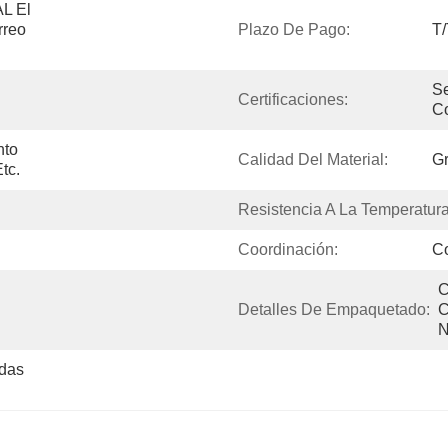
 El 
reo 
Plazo De Pago:
T/
Se
Certificaciones:
Co
to 
Calidad Del Material:
Gr
tc.
Resistencia A La Temperatura
Coordinación:
Co
C
Detalles De Empaquetado:
C
N
das 