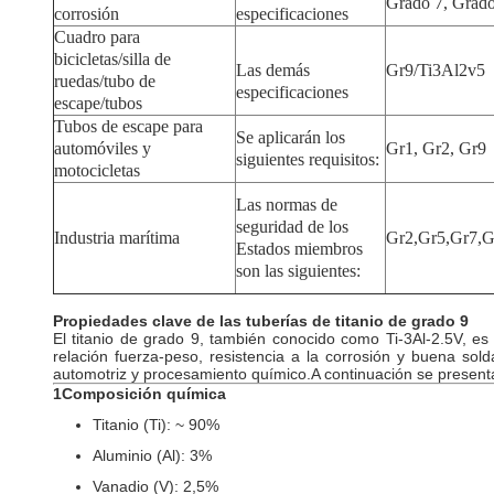
Grado 7, Grad
corrosión
especificaciones
Cuadro para
bicicletas/silla de
Las demás
Gr9/Ti3Al2v5
ruedas/tubo de
especificaciones
escape/tubos
Tubos de escape para
Se aplicarán los
automóviles y
Gr1, Gr2, Gr9
siguientes requisitos:
motocicletas
Las normas de
seguridad de los
Industria marítima
Gr2,Gr5,Gr7,G
Estados miembros
son las siguientes:
Propiedades clave de las tuberías de titanio de grado 9
El titanio de grado 9, también conocido como Ti-3Al-2.5V, es
relación fuerza-peso, resistencia a la corrosión y buena sol
automotriz y procesamiento químico.A continuación se presentan
1Composición química
Titanio (Ti): ~ 90%
Aluminio (Al): 3%
Vanadio (V): 2,5%