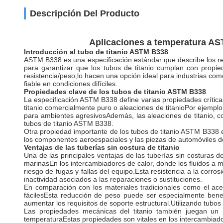
Descripción Del Producto
Aplicaciones a temperatura AS
Introducción al tubo de titanio ASTM B338
ASTM B338 es una especificación estándar que describe los requi
para garantizar que los tubos de titanio cumplan con propied
resistencia/peso,lo hacen una opción ideal para industrias co
fiable en condiciones difíciles.
Propiedades clave de los tubos de titanio ASTM B338
La especificación ASTM B338 define varias propiedades críticas 
titanio comercialmente puro o aleaciones de titanioPor ejemplo
para ambientes agresivosAdemás, las aleaciones de titanio, co
tubos de titanio ASTM B338.
Otra propiedad importante de los tubos de titanio ASTM B338 es
los componentes aeroespaciales y las piezas de automóviles de
Ventajas de las tuberías sin costura de titanio
Una de las principales ventajas de las tuberías sin costuras d
marinasEn los intercambiadores de calor, donde los fluidos a me
riesgo de fugas y fallas del equipo.Esta resistencia a la corro
inactividad asociados a las reparaciones o sustituciones.
En comparación con los materiales tradicionales como el ace
fácilesEsta reducción de peso puede ser especialmente bene
aumentar los requisitos de soporte estructural.Utilizando tubos
Las propiedades mecánicas del titanio también juegan un pa
temperaturaEstas propiedades son vitales en los intercambiad