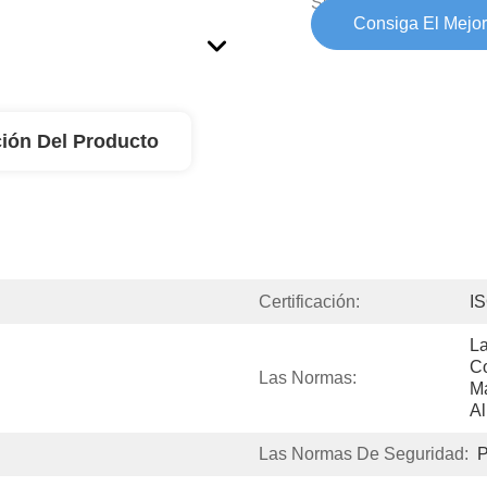
Suministro:
Consiga El Mejor
ión Del Producto
Certificación:
IS
La
C
Las Normas:
Má
Al
Las Normas De Seguridad: