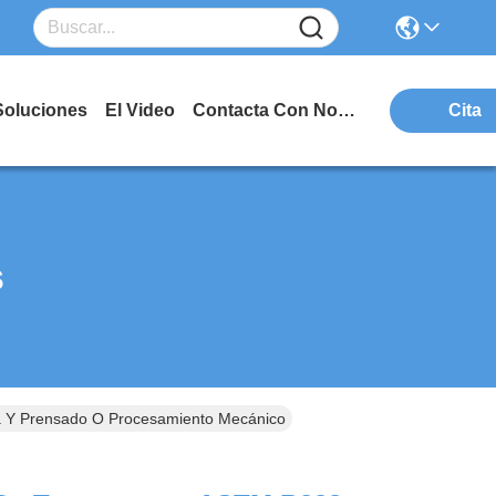
Soluciones
El Video
Contacta Con Nosotros
Cita
s
a Y Prensado O Procesamiento Mecánico