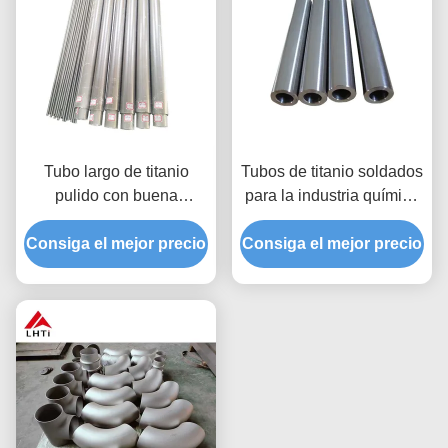
Tubo largo de titanio
Tubos de titanio soldados
pulido con buena
para la industria química
resistencia al calor
de grado 1 y grado 2
Consiga el mejor precio
4.51G/Cm3 Densidad
Consiga el mejor precio
1000Mpa Resistencia a
la tracción