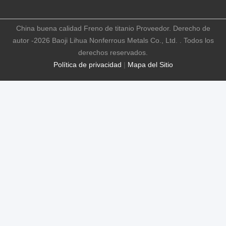
China buena calidad Freno de titanio Proveedor. Derecho de
autor -2026 Baoji Lihua Nonferrous Metals Co., Ltd. . Todos los
derechos reservados.
Política de privacidad
|
Mapa del Sitio