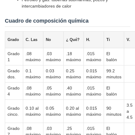
intercambiadores de calor
Cuadro de composición química
Grado
C. Las
No
¿ Qué?
H.
Ti
V.
Grado
.08
.03
.18
.015
El
1
máximo
máximo
máximo
máximo
balón
Grado
0.1
0.03
0.25
0.015
99.2
dos.
máximo
máximo
máximo
máximo
minutos
Grado
.08
.05
.40
.015
El
4
máximo
máximo
máximo
máximo
balón
3.5
Grado
0.10 al
0.05
0.20 al
0.015
90
a
cinco.
máximo
máximo
máximo
máximo
minutos
4.5
Grado
.08
.03
.25
.015
El
7
máximo
máximo
máximo
máximo
balón