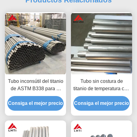
Tubo inconsútil del titanio
Tubo sin costura de
de ASTM B338 para el
titanio de temperatura con
condensador 19m m del
excelente resistencia a la
Consiga el mejor precio
cambiador de calor
Consiga el mejor precio
corrosión GR1 GR2 GR3
GR4 GR5 GR7 GR9
GR12