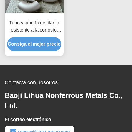
Tubo y tubería de titanio
resistente a la corrosión
de grado 2 para
Consiga el mejor precio
aplicaciones de
intercambiadores de calor
Contacta con nosotros
Baoji Lihua Nonferrous Metals Co.,
Ltd.
El correo electrónico
service@lihua-group.com