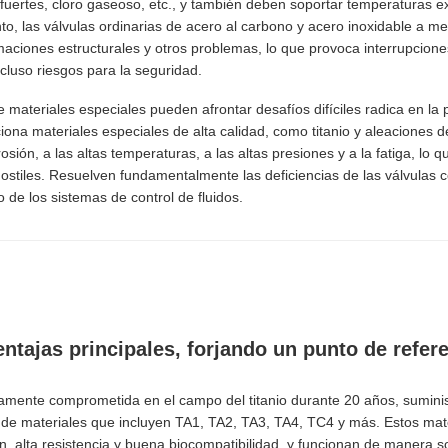
lis fuertes, cloro gaseoso, etc., y también deben soportar temperaturas 
to, las válvulas ordinarias de acero al carbono y acero inoxidable a m
ormaciones estructurales y otros problemas, lo que provoca interrupcion
luso riesgos para la seguridad.
e materiales especiales pueden afrontar desafíos difíciles radica en la 
iona materiales especiales de alta calidad, como titanio y aleaciones d
osión, a las altas temperaturas, a las altas presiones y a la fatiga, lo
ostiles. Resuelven fundamentalmente las deficiencias de las válvulas 
o de los sistemas de control de fluidos.
entajas principales, forjando un punto de refer
amente comprometida en el campo del titanio durante 20 años, sumini
 de materiales que incluyen TA1, TA2, TA3, TA4, TC4 y más. Estos mate
ón, alta resistencia y buena biocompatibilidad, y funcionan de manera 