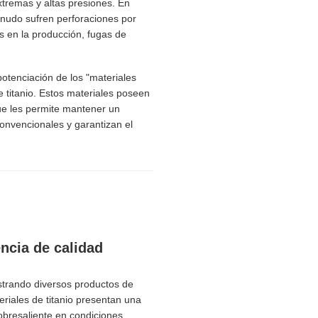
extremas y altas presiones. En
enudo sufren perforaciones por
es en la producción, fugas de
potenciación de los "materiales
e titanio. Estos materiales poseen
 que les permite mantener un
convencionales y garantizan el
encia de calidad
strando diversos productos de
riales de titanio presentan una
sobresaliente en condiciones