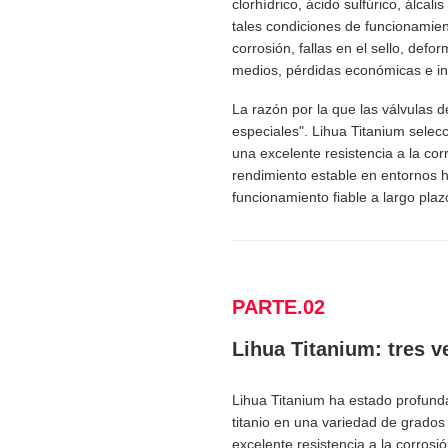
clorhídrico, ácido sulfúrico, álca
tales condiciones de funcionamien
corrosión, fallas en el sello, def
medios, pérdidas económicas e inc
La razón por la que las válvulas d
especiales". Lihua Titanium selecc
una excelente resistencia a la corr
rendimiento estable en entornos h
funcionamiento fiable a largo plaz
PARTE.02
Lihua Titanium: tres v
Lihua Titanium ha estado profund
titanio en una variedad de grados
excelente resistencia a la corrosi