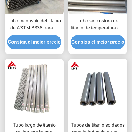
Tubo inconsútil del titanio
Tubo sin costura de
de ASTM B338 para el
titanio de temperatura con
condensador 19m m del
excelente resistencia a la
Consiga el mejor precio
cambiador de calor
Consiga el mejor precio
corrosión GR1 GR2 GR3
GR4 GR5 GR7 GR9
GR12
Tubo largo de titanio
Tubos de titanio soldados