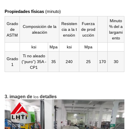
Propiedades físicas
(minuto)
Minuto
Grado
Resisten
Fuerza
Composición de la
% del a
de
cia a la t
de prod
aleación
largami
ASTM
ensión
ucción
ento
ksi
Mpa
ksi
Mpa
Ti no aleado
Grado
(“puro”) 35A -
35
240
25
170
30
1
CP1
3. imagen de
detalles
los