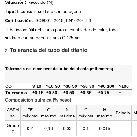
Situación:
Recocido (M)
Tipo:
Inconsútil, soldado con autógena
Certificación:
ISO9001: 2015, EN10204.3.1
Tubo inconsútil del titanio para el cambiador de calor, tubo
soldado con autógena titanio OD25mm
Tolerancia del tubo del titanio
2.
Tolerancia del diametere del tubo del titanio (milímetros)
OD
3-10
>10-30
>30-50
>50-80
>80-100
>100
Tolerancia
±0.15
±0.30
±0.50
±0.65
±0.75
±
Composición química (% peso)
ASTM
FE
O
N
C
H
Paladio
Al
no.
máximo
máximo
máxima
máxima
máximo
Grado
0,2
0,18
0,03
0,1
0,015
-
-
2