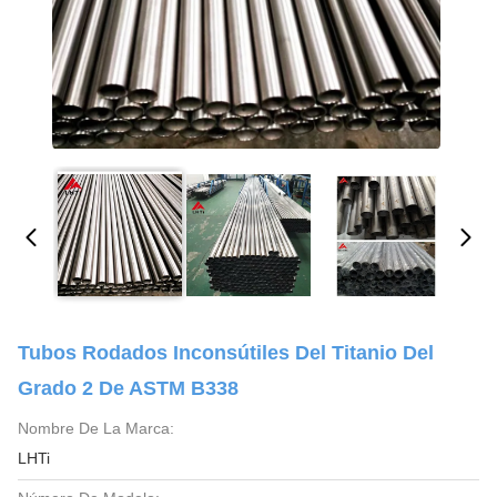
Tubos Rodados Inconsútiles Del Titanio Del
Grado 2 De ASTM B338
Nombre De La Marca:
LHTi