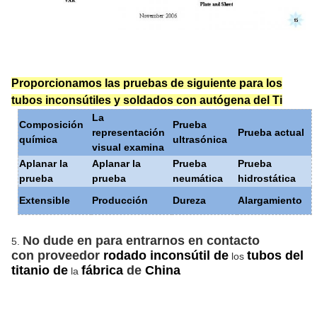
Proporcionamos las pruebas de siguiente para los
tubos inconsútiles y soldados con autógena del Ti
La
Composición
Prueba
representación
Prueba actual
química
ultrasónica
visual examina
Aplanar la
Aplanar la
Prueba
Prueba
prueba
prueba
neumática
hidrostática
Extensible
Producción
Dureza
Alargamiento
No dude en para entrarnos en contacto
5.
con proveedor
rodado inconsútil de
tubos del
los
titanio de
fábrica
de
China
la