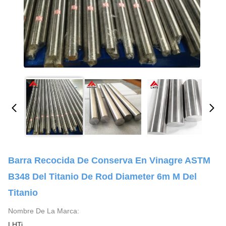
Barra Recocida De Conserva En Vinagre ASTM
B348 Del Titanio De Rod Diameter 6m M Del
Titanio
Nombre De La Marca:
LHTi