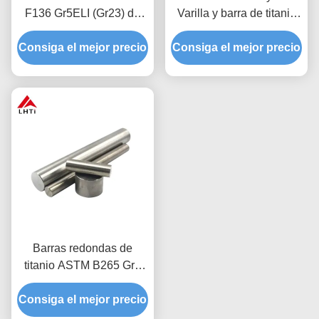
F136 Gr5ELI (Gr23) de
Varilla y barra de titanio
titanio médico de 3 mm a
para aplicaciones
Consiga el mejor precio
10 mm de diámetro
médicas con propiedades
Consiga el mejor precio
biocompatibles y
resistentes a la corrosión
Barras redondas de
titanio ASTM B265 Gr2
Gr5 con excelente
Consiga el mejor precio
resistencia a la corrosión
para aplicaciones