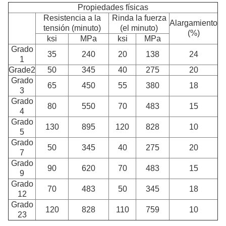
Propiedades físicas
Resistencia a la
Rinda la fuerza
Alargamiento
tensión (minuto)
(el minuto)
(%)
ksi
MPa
ksi
MPa
Grado
35
240
20
138
24
1
Grade2
50
345
40
275
20
Grado
65
450
55
380
18
3
Grado
80
550
70
483
15
4
Grado
130
895
120
828
10
5
Grado
50
345
40
275
20
7
Grado
90
620
70
483
15
9
Grado
70
483
50
345
18
12
Grado
120
828
110
759
10
23