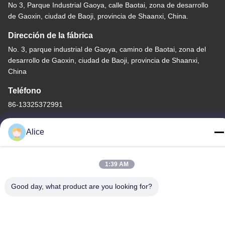
No 3, Parque Industrial Gaoya, calle Baotai, zona de desarrollo
de Gaoxin, ciudad de Baoji, provincia de Shaanxi, China.
Dirección de la fábrica
No. 3, parque industrial de Gaoya, camino de Baotai, zona del
desarrollo de Gaoxin, ciudad de Baoji, provincia de Shaanxi,
China
Teléfono
86-13325372991
Alice
China buena calidad Freno de titanio Proveedor. Derecho de
1:39 AM
autor -2026 Baoji Lihua Nonferrous Metals Co., Ltd. . Todos los
Good day, what product are you looking for?
derechos reservados.
Política de privacidad
|
Mapa del Sitio