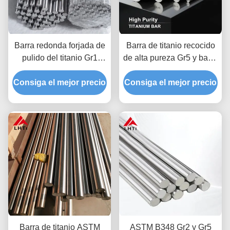
Barra redonda forjada de
Barra de titanio recocido
pulido del titanio Gr1
de alta pureza Gr5 y barra
resistente a la corrosión
de aleación de titanio
Consiga el mejor precio
Consiga el mejor precio
para aplicaciones
industriales
Barra de titanio ASTM
ASTM B348 Gr2 y Gr5