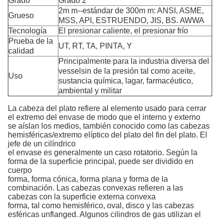
Grado
Grado 2
2m m--estándar de 300m m: ANSI, ASME,
Grueso
MSS, API, ESTRUENDO, JIS, BS. AWWA
Tecnología
El presionar caliente, el presionar frío
Prueba de la
UT, RT, TA, PINTA, Y
calidad
Principalmente para la industria diversa del
vesselsin de la presión tal como aceite,
Uso
sustancia química, lagar, farmacéutico,
ambiental y militar
La cabeza del plato refiere al elemento usado para cerrar
el extremo del envase de modo que el interno y externo
se aíslan los medios, también conocido como las cabezas
hemisféricas/extremo elíptico del plato del fin del plato. El
jefe de un cilíndrico
el envase es generalmente un caso rotatorio. Según la
forma de la superficie principal, puede ser dividido en
cuerpo
forma, forma cónica, forma plana y forma de la
combinación. Las cabezas convexas refieren a las
cabezas con la superficie externa convexa
forma, tal como hemisférico, oval, disco y las cabezas
esféricas unflanged. Algunos cilindros de gas utilizan el