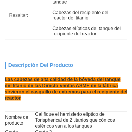
tanque
, 
Cabezas del recipiente del 
Resaltar:
reactor del titanio
, 
Cabezas elípticas del tanque del 
recipiente del reactor
Descripción Del Producto
Las cabezas de alta calidad de la bóveda del tanque
del titanio de las Directo-ventas ASME de la fábrica
sirvieron el casquillo de extremos para el recipiente del
reactor
Califique el hemisferio elíptico de
Nombre de
Torispherical de 2 titanios que cónicos
producto
esféricos van a los tanques