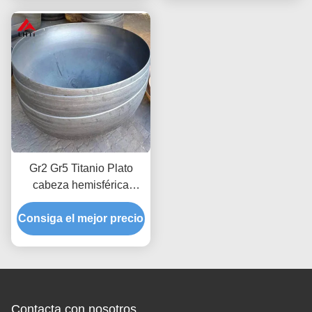
de pasajeros que hayan
sido transportados.
Gr2 Gr5 Titanio Plato
cabeza hemisférica
Titanio Plato cabeza
Consiga el mejor precio
hemisférica Titanio
Equipo de titanio en
forma de plato
Contacta con nosotros