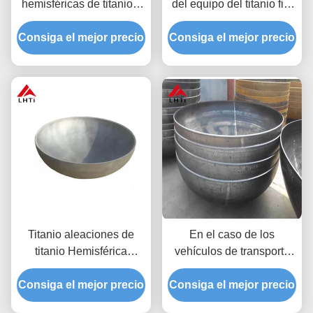
hemisféricas de titanio y
del equipo del titanio fijó
platillos
Tubesheet inmóvil
Consiga el mejor precio
Consiga el mejor precio
Titanio aleaciones de
En el caso de los
titanio Hemisférica
vehículos de transporte
recipiente tanque de
de pasajeros, el número
Consiga el mejor precio
titanio
de pasajeros se calculará
Consiga el mejor precio
en función de la cantidad