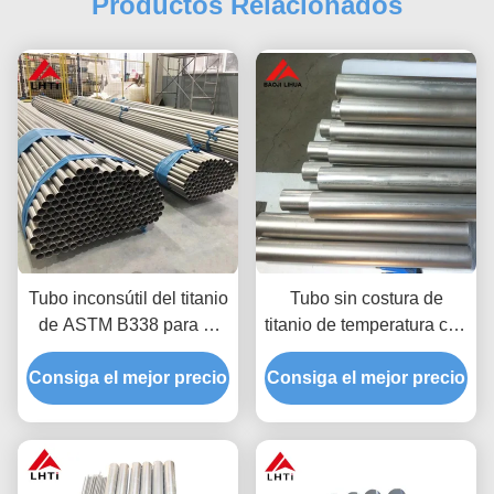
Productos Relacionados
Tubo inconsútil del titanio
Tubo sin costura de
de ASTM B338 para el
titanio de temperatura con
condensador 19m m del
excelente resistencia a la
Consiga el mejor precio
cambiador de calor
Consiga el mejor precio
corrosión GR1 GR2 GR3
GR4 GR5 GR7 GR9
GR12