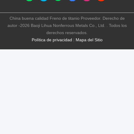
China buena calidad Freno de titanio Proveedor. Derecho de
autor -2026 Baoji Lihua Nonferrous Metals Co., Ltd. . Todos los
derechos reservados.
Política de privacidad
|
Mapa del Sitio