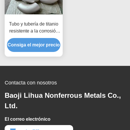
Tubo y tubería de titanio
resistente a la corrosión
de grado 2 para
Consiga el mejor precio
aplicaciones de
intercambiadores de calor
Contacta con nosotros
Baoji Lihua Nonferrous Metals Co.,
Ltd.
El correo electrónico