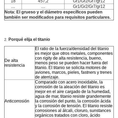
18
457,2
Gr1/Gr2/Gr7/gr12
…
…
Gr1/Gr2/Gr7/gr12
Nota: El grueso y el diámetro específicos pueden
también ser modificados para requisitos particulares.
Porqué elija el titanio
2.
El ratio de la fuerza/densidad del titanio
es mejor que otros metales, componentes
con rigity de alta resistencia, bueno,
De alta
menos peso se pueden hacer fuera del
resistencia
titanio. El titanio se solicita motores de
aviones, marcos, pieles, fastners y trenes
de aterrizaje.
Comparado con acero inoxidable, la
corrosión de la aleación del titanio es
mejor en el aire cargado de la humedad,
agua de mar, titanio resiste grandemente
Anticorrosión
la corrosión del punto, la corrosión ácida
y la corrosión de tensión. El titanio resiste
corrosiones al álcali, cloruro, sunstances
orgánicos tratados con cloro, ácido