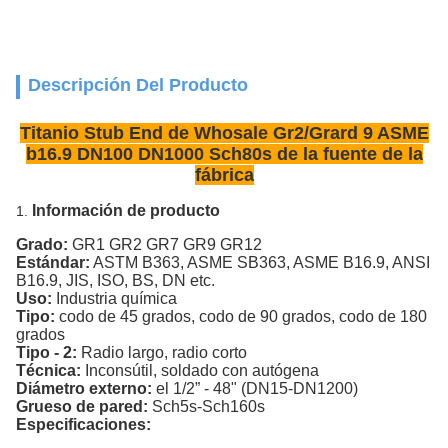
Descripción Del Producto
Titanio Stub End de Whosale Gr2/Grard 9 ASME
b16.9 DN100 DN1000 Sch80s de la fuente de la
fábrica
Información de producto
1.
Grado:
GR1 GR2 GR7 GR9 GR12
Estándar:
ASTM B363, ASME SB363, ASME B16.9, ANSI
B16.9, JIS, ISO, BS, DN etc.
Uso:
Industria química
Tipo:
codo de 45 grados, codo de 90 grados, codo de 180
grados
Tipo - 2:
Radio largo, radio corto
Técnica:
Inconsútil, soldado con autógena
Diámetro externo:
el 1/2” - 48" (DN15-DN1200)
Grueso de pared:
Sch5s-Sch160s
Especificaciones: