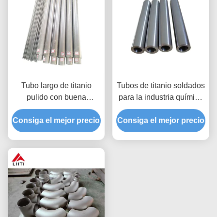
Tubo largo de titanio
Tubos de titanio soldados
pulido con buena
para la industria química
resistencia al calor
de grado 1 y grado 2
Consiga el mejor precio
4.51G/Cm3 Densidad
Consiga el mejor precio
1000Mpa Resistencia a
la tracción