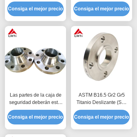
del extremo del taco
Forjadas y mecanizadas
Consiga el mejor precio
(TG/RJ de cara)
Consiga el mejor precio
por CNC Gr2 Gr5
Las partes de la caja de
ASTM B16.5 Gr2 Gr5
seguridad deberán estar
Titanio Deslizante (SO)
equipadas con una caja
Flange
Consiga el mejor precio
de seguridad de tipo I.
Consiga el mejor precio