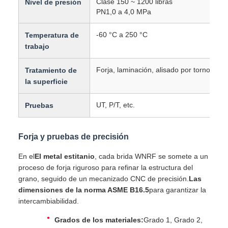
Clase 150 ~ 1200 libras
Nivel de presión
PN1,0 a 4,0 MPa
-60 °C a 250 °C
Temperatura de
trabajo
Forja, laminación, alisado por torno, puli
Tratamiento de
la superficie
UT, P/T, etc.
Pruebas
Forja y pruebas de precisión
En el
El metal estitanio
, cada brida WNRF se somete a un
proceso de forja riguroso para refinar la estructura del
grano, seguido de un mecanizado CNC de precisión.
Las
dimensiones de la norma ASME B16.5
para garantizar la
intercambiabilidad.
Grados de los materiales:
Grado 1, Grado 2,