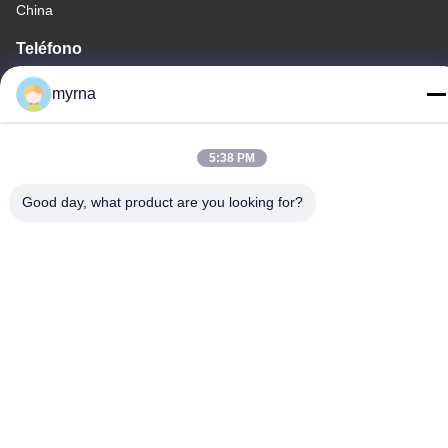
China
Teléfono
86-13325372991
myrna
5:38 PM
China buena calidad Freno de titanio Proveedor. Derecho de
Good day, what product are you looking for?
autor -2026 Baoji Lihua Nonferrous Metals Co., Ltd. . Todos los
derechos reservados.
Política de privacidad
|
Mapa del Sitio